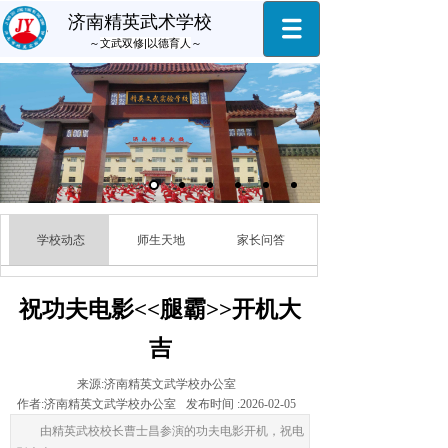
济南精英武术学校
～
文武双修|以德育人
～
学校动态
师生天地
家长问答
祝功夫电影<<腿霸>>开机大
吉
来源:
济南精英文武学校办公室
作者:
济南精英文武学校办公室
发布时间 :
2026-02-05
由精英武校校长曹士昌参演的功夫电影开机，祝电