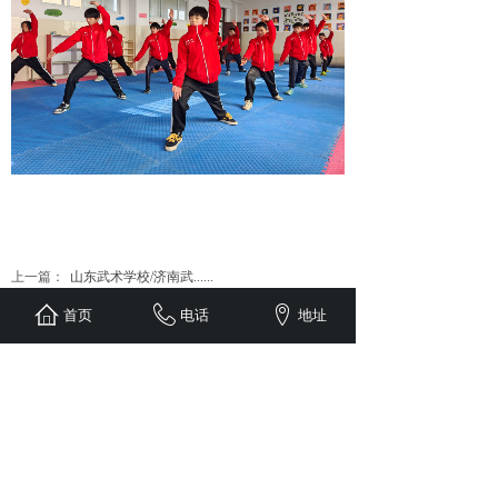
上一篇：
山东武术学校/济南武......
下一篇：
文武双全，寒假不凡｜......
首页
电话
地址
济南精英武术学校
～文武双修|以德育人～
联系人：曹校长 18615286888
E-mail：746839669@qq.com