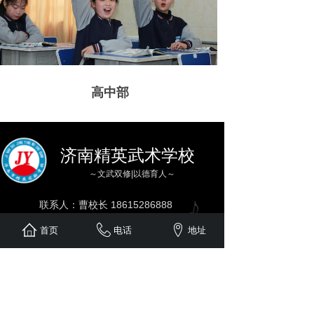
高中部
济南精英武术学校
～文武双修|以德育人～
联系人：曹校长 18615286888
E-mail：746839669@qq.com
首页
电话
地址
邮 编：250300
联系地址：济南市长清区长孝路
1018号西李村
姓名
*