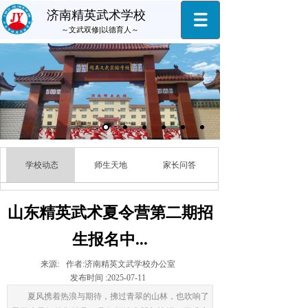
济南精英武术学校
～
文武双修|以德育人
～
学校动态
师生天地
家长问答
山东精英武术夏令营第二期招
生报名中...
来源:
作者:
济南精英文武学校办公室
发布时间 :
2025-07-11
夏风携着热浪与期待，拂过青翠的山林，也吹响了